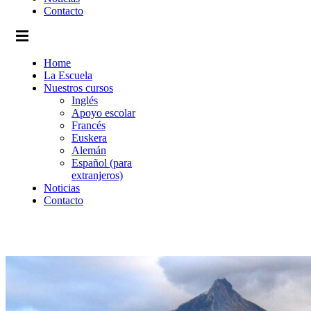
Contacto
Home
La Escuela
Nuestros cursos
Inglés
Apoyo escolar
Francés
Euskera
Alemán
Español (para
extranjeros)
Noticias
Contacto