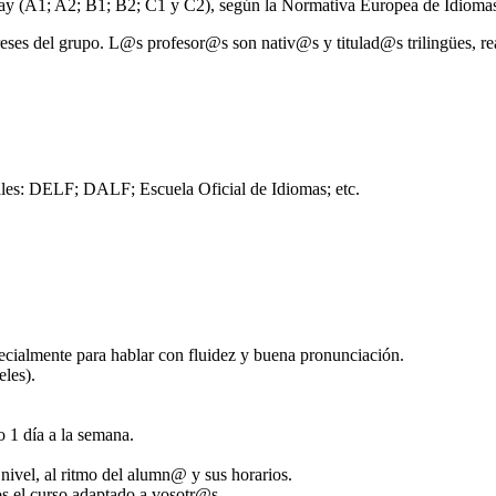
ay (A1; A2; B1; B2; C1 y C2), según la Normativa Europea de Idiomas
ereses del grupo. L@s profesor@s son nativ@s y titulad@s trilingües, r
ales: DELF; DALF; Escuela Oficial de Idiomas; etc.
pecialmente para hablar con fluidez y buena pronunciación.
les).
o 1 día a la semana.
 nivel, al ritmo del alumn@ y sus horarios.
s el curso adaptado a vosotr@s.